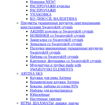
Новинки NEW!
РАСПРОДАЖИ курилка
РАСПРОДАЖИ
УПАКОВКА
КО ДНЮ СВ. ВАЛЕНТИНА
Предметы украшенные вручную оригинальными
кристаллами Swarovski® crystals
АКЦИИ изделия со Swarovski® crystals
НОВИНКИ со Swarovski® crystals
Зажигалки со Swarovski® crystals
Зеркальца со Swarovski® crystals
Пилочки маникюрные украшенные вручную
Swarovski® crystals
Наборы со Swarovski® crystals
Картинки, фоторамки со Swarovski® crystals
Мундштуки и трубки made with
SWAROVSKI ELEMENTS
ARTINA SKS
Кружки для пива Артина
Керамические кружки Артина
Бокалы, наборы из олова 95%
Наборы для водки/шнапса
Юбилейные
Настенные тарелки
ИГРЫ, ШАХМАТЫ, шашки, нарды