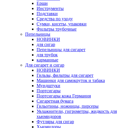
Ерши
Инструменты
Подставки
Средства по уходу
Сумки, кисеты, упаковки
Фильтры трубочные
Пепельницы
НОВИНКИ
для сигар
Пепельницы для сигарет
для трубок
карманные
Для сигарет и сигар
НОВИНКИ
Гильзы, фильтры для сигарет
Машинки для самокруток и табака
Мундштуки
Портсигары
Портсигары кожа Германия
Сигаретная бумага
Гильотины, ножницы, пирсеры
Увлажнители, гигрометры, жидкость для
хьюмидоров
Футляры для сигар
Хьюмидоры