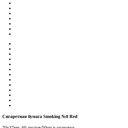
Сигаретная бумага Smoking №8 Red
70x37мм, 60 листов/50шт в упаковке