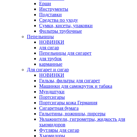
Ерши
Инструменты
Подставки
Средства по уходу
Сумки, кисеты, упаковки
Фильтры трубочные
Пепельницы
НОВИНКИ
для сигар
Пепельницы для сигарет
для трубок
карманные
Для сигарет и сигар
НОВИНКИ
Гильзы, фильтры для сигарет
Машинки для самокруток и табака
Мундштуки
Портсигары
Портсигары кожа Германия
Сигаретная бумага
Гильотины, ножницы, пирсеры
Увлажнители, гигрометры, жидкость для
хьюмидоров
Футляры для сигар
Хьюмидоры