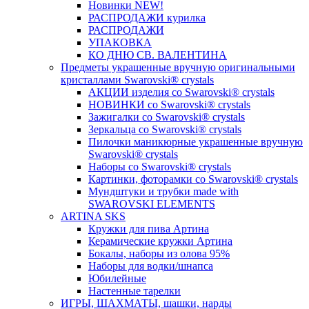
Новинки NEW!
РАСПРОДАЖИ курилка
РАСПРОДАЖИ
УПАКОВКА
КО ДНЮ СВ. ВАЛЕНТИНА
Предметы украшенные вручную оригинальными
кристаллами Swarovski® crystals
АКЦИИ изделия со Swarovski® crystals
НОВИНКИ со Swarovski® crystals
Зажигалки со Swarovski® crystals
Зеркальца со Swarovski® crystals
Пилочки маникюрные украшенные вручную
Swarovski® crystals
Наборы со Swarovski® crystals
Картинки, фоторамки со Swarovski® crystals
Мундштуки и трубки made with
SWAROVSKI ELEMENTS
ARTINA SKS
Кружки для пива Артина
Керамические кружки Артина
Бокалы, наборы из олова 95%
Наборы для водки/шнапса
Юбилейные
Настенные тарелки
ИГРЫ, ШАХМАТЫ, шашки, нарды