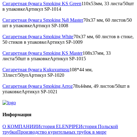
Сигаретная бумага Smoking KS Green
110х53мм, 33 листа/50шт
в упаковке
Артикул
SP-1014
Сигаретная бумага Smoking №8 Master
70x37 мм, 60 листов/50
шт в упаковке
Артикул
SP-1008
Сигаретная бумага Smoking White
70x37 мм, 60 листов в стике,
50 стиков в упаковке
Артикул
SP-1009
Сигаретная бумага Smoking KS Master
108х37мм, 33
листа/50шт в упаковке
Артикул
SP-1015
Сигаретная бумага Kukuxumusu
108*44 мм,
33лист/50уп
Артикул
SP-1020
Сигаретная бумага Smoking Arroz
78x44мм, 49 листов/50шт в
упаковке
Артикул
SP-1021
Информация
О КОМПАНИИ
История ELENPIPE
История Польской
трубки
Производство курительных трубок в мире