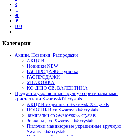
3
...
98
99
100
Категории
Акции, Новинки, Распродажи
АКЦИИ
Новинки NEW!
РАСПРОДАЖИ курилка
РАСПРОДАЖИ
УПАКОВКА
КО ДНЮ СВ. ВАЛЕНТИНА
Предметы украшенные вручную оригинальными
кристаллами Swarovski® crystals
АКЦИИ изделия со Swarovski® crystals
НОВИНКИ со Swarovski® crystals
Зажигалки со Swarovski® crystals
Зеркальца со Swarovski® crystals
Пилочки маникюрные украшенные вручную
Swarovski® crystals