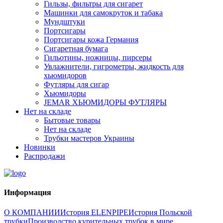
Гильзы, фильтры для сигарет
Машинки для самокруток и табака
Мундштуки
Портсигары
Портсигары кожа Германия
Сигаретная бумага
Гильотины, ножницы, пирсеры
Увлажнители, гигрометры, жидкость для
хьюмидоров
Футляры для сигар
Хьюмидоры
JEMAR ХЬЮМИДОРЫ ФУТЛЯРЫ
Нет на складе
Бытовые товары
Нет на складе
Трубки мастеров Украины
Новинки
Распродажи
Информация
О КОМПАНИИ
История ELENPIPE
История Польской
трубки
Производство курительных трубок в мире