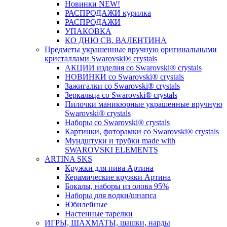
Новинки NEW!
РАСПРОДАЖИ курилка
РАСПРОДАЖИ
УПАКОВКА
КО ДНЮ СВ. ВАЛЕНТИНА
Предметы украшенные вручную оригинальными
кристаллами Swarovski® crystals
АКЦИИ изделия со Swarovski® crystals
НОВИНКИ со Swarovski® crystals
Зажигалки со Swarovski® crystals
Зеркальца со Swarovski® crystals
Пилочки маникюрные украшенные вручную
Swarovski® crystals
Наборы со Swarovski® crystals
Картинки, фоторамки со Swarovski® crystals
Мундштуки и трубки made with
SWAROVSKI ELEMENTS
ARTINA SKS
Кружки для пива Артина
Керамические кружки Артина
Бокалы, наборы из олова 95%
Наборы для водки/шнапса
Юбилейные
Настенные тарелки
ИГРЫ, ШАХМАТЫ, шашки, нарды