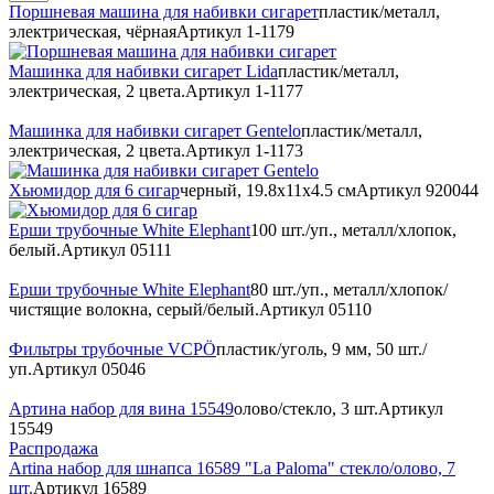
Поршневая машина для набивки сигарет
пластик/металл,
электрическая, чёрная
Артикул
1-1179
Машинка для набивки сигарет Lida
пластик/металл,
электрическая, 2 цвета.
Артикул
1-1177
Машинка для набивки сигарет Gentelo
пластик/металл,
электрическая, 2 цвета.
Артикул
1-1173
Хьюмидор для 6 сигар
черный, 19.8x11x4.5 см
Артикул
920044
Ерши трубочные White Elephant
100 шт./уп., металл/хлопок,
белый.
Артикул
05111
Ерши трубочные White Elephant
80 шт./уп., металл/хлопок/
чистящие волокна, серый/белый.
Артикул
05110
Фильтры трубочные VCPÖ
пластик/уголь, 9 мм, 50 шт./
уп.
Артикул
05046
Артина набор для вина 15549
олово/стекло, 3 шт.
Артикул
15549
Распродажа
Artina набор для шнапса 16589 "La Paloma" стекло/олово, 7
шт.
Артикул
16589