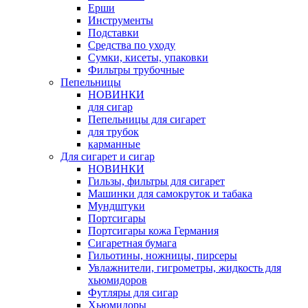
Ерши
Инструменты
Подставки
Средства по уходу
Сумки, кисеты, упаковки
Фильтры трубочные
Пепельницы
НОВИНКИ
для сигар
Пепельницы для сигарет
для трубок
карманные
Для сигарет и сигар
НОВИНКИ
Гильзы, фильтры для сигарет
Машинки для самокруток и табака
Мундштуки
Портсигары
Портсигары кожа Германия
Сигаретная бумага
Гильотины, ножницы, пирсеры
Увлажнители, гигрометры, жидкость для
хьюмидоров
Футляры для сигар
Хьюмидоры