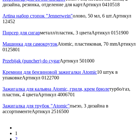
дизайна, резинка, отделение для карт
Артикул
0410518
Artina набор стопок "Jennerwein"
олово, 50 мл, 6 шт.
Артикул
12452
Пирсер для сигар
металл/пластик, 3 цвета
Артикул
0151900
Машинка для самокруток
Atomic, пластиковая, 70 mm
Артикул
0125801
Przebijak (puncher) do cygar
Артикул
501000
Кремнии для бензиновой зажигалки Atomic
10 штук в
упаковке
Артикул
0122700
Зажигалка для кальяна Atomic, гриля, крем брюле
турбо/газ,
пластик, 4 цвета
Артикул
4006701
Зажигалка для трубок "Atomic"
пьезо, 3 дизайна в
ассортименте
Артикул
2516500
1
2