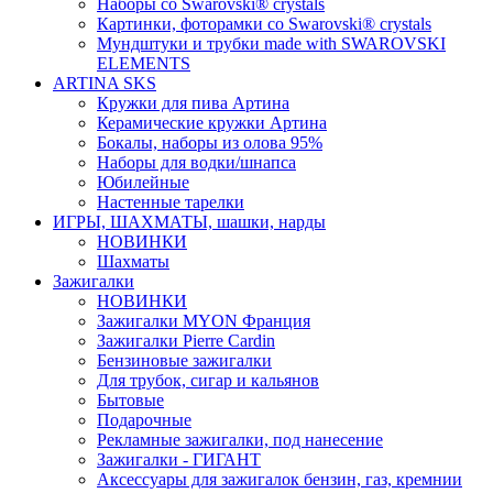
Наборы со Swarovski® crystals
Картинки, фоторамки со Swarovski® crystals
Мундштуки и трубки made with SWAROVSKI
ELEMENTS
ARTINA SKS
Кружки для пива Артина
Керамические кружки Артина
Бокалы, наборы из олова 95%
Наборы для водки/шнапса
Юбилейные
Настенные тарелки
ИГРЫ, ШАХМАТЫ, шашки, нарды
НОВИНКИ
Шахматы
Зажигалки
НОВИНКИ
Зажигалки MYON Франция
Зажигалки Pierre Cardin
Бензиновые зажигалки
Для трубок, сигар и кальянов
Бытовые
Подарочные
Рекламные зажигалки, под нанесение
Зажигалки - ГИГАНТ
Аксессуары для зажигалок бензин, газ, кремнии