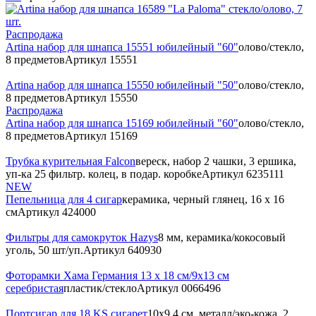
Распродажа
Artina набор для шнапса 15551 юбилейный "60"
олово/стекло,
8 предметов
Артикул
15551
Artina набор для шнапса 15550 юбилейный "50"
олово/стекло,
8 предметов
Артикул
15550
Распродажа
Artina набор для шнапса 15169 юбилейный "60"
олово/стекло,
8 предметов
Артикул
15169
Трубка курительная Falcon
вереск, набор 2 чашки, 3 ершика,
уп-ка 25 фильтр. колец, в подар. коробке
Артикул
6235111
NEW
Пепельница для 4 сигар
керамика, черный глянец, 16 х 16
см
Артикул
424000
Фильтры для самокруток Hazys
8 мм, керамика/кокосовый
уголь, 50 шт/уп.
Артикул
640930
Фоторамки Хама Германия 13 х 18 см/9х13 см
серебристая
пластик/стекло
Артикул
0066496
Портсигар для 18 KS сигарет
10х9.4 см, металл/эко-кожа, 2