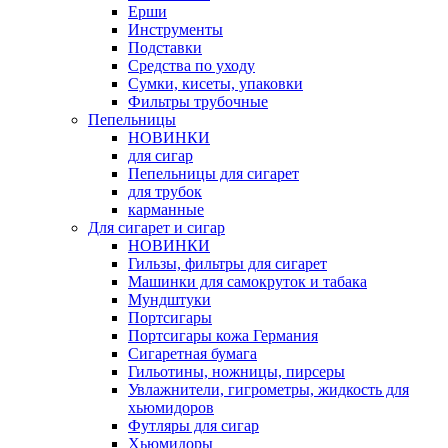
Ерши
Инструменты
Подставки
Средства по уходу
Сумки, кисеты, упаковки
Фильтры трубочные
Пепельницы
НОВИНКИ
для сигар
Пепельницы для сигарет
для трубок
карманные
Для сигарет и сигар
НОВИНКИ
Гильзы, фильтры для сигарет
Машинки для самокруток и табака
Мундштуки
Портсигары
Портсигары кожа Германия
Сигаретная бумага
Гильотины, ножницы, пирсеры
Увлажнители, гигрометры, жидкость для
хьюмидоров
Футляры для сигар
Хьюмидоры