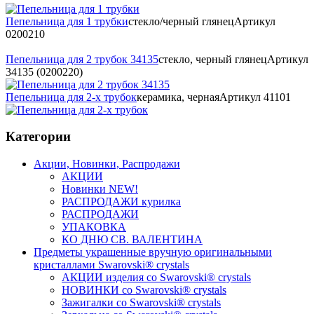
Пепельница для 1 трубки
стекло/черный глянец
Артикул
0200210
Пепельница для 2 трубок 34135
стекло, черный глянец
Артикул
34135 (0200220)
Пепельница для 2-х трубок
керамика, черная
Артикул
41101
Категории
Акции, Новинки, Распродажи
АКЦИИ
Новинки NEW!
РАСПРОДАЖИ курилка
РАСПРОДАЖИ
УПАКОВКА
КО ДНЮ СВ. ВАЛЕНТИНА
Предметы украшенные вручную оригинальными
кристаллами Swarovski® crystals
АКЦИИ изделия со Swarovski® crystals
НОВИНКИ со Swarovski® crystals
Зажигалки со Swarovski® crystals