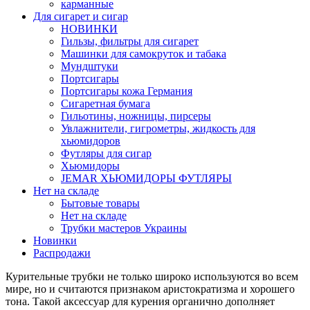
карманные
Для сигарет и сигар
НОВИНКИ
Гильзы, фильтры для сигарет
Машинки для самокруток и табака
Мундштуки
Портсигары
Портсигары кожа Германия
Сигаретная бумага
Гильотины, ножницы, пирсеры
Увлажнители, гигрометры, жидкость для
хьюмидоров
Футляры для сигар
Хьюмидоры
JEMAR ХЬЮМИДОРЫ ФУТЛЯРЫ
Нет на складе
Бытовые товары
Нет на складе
Трубки мастеров Украины
Новинки
Распродажи
Курительные трубки не только широко используются во всем
мире, но и считаются признаком аристократизма и хорошего
тона. Такой аксессуар для курения органично дополняет