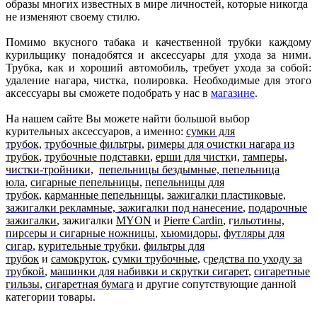
образы многих известных в мире личностей, которые никогда
не изменяют своему стилю.
Помимо вкусного табака и качественной трубки каждому
курильщику понадобятся и аксессуары для ухода за ними.
Трубка, как и хороший автомобиль, требует ухода за собой:
удаление нагара, чистка, полировка. Необходимые для этого
аксессуары вы сможете подобрать у нас в
магазине
.
На нашем сайте Вы можете найти большой выбор
курительных аксессуаров, а именно:
сумки для
трубок,
трубочные фильтры
,
римеры для очистки нагара из
трубок
,
трубочные подставки
,
ерши для чистк
и,
тамперы,
чистки-тройники,
пепельницы бездымные, пепельница
юла
,
сигарные пепельницы
,
пепельницы для
трубок
,
карманные пепельницы
,
зажигалки пластиковые,
зажигалки рекламные, зажигалки под нанесение
,
подарочные
зажигалки
, зажигалки
MYON
и
Pierre Cardin
, г
ильотины,
пирсеры и сигарные ножницы
,
хьюмидоры
,
футляры для
сигар
,
курительные трубки
,
фильтры для
трубок
и
самокруток
,
сумки трубочные
, с
редства по уходу за
трубкой
,
машинки для набивки и скрутки сигарет
,
сигаретные
гильзы
,
сигаретная бумага
и другие сопутствующие данной
категории товары.