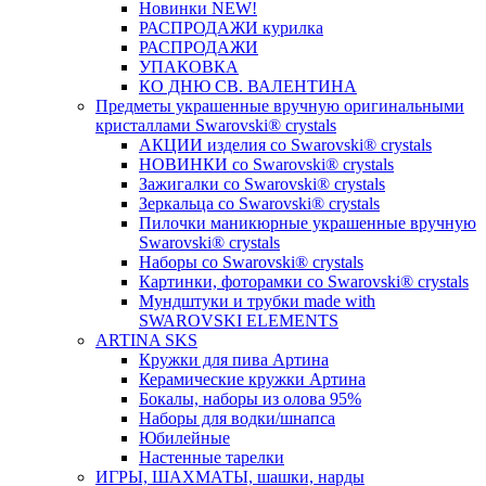
Новинки NEW!
РАСПРОДАЖИ курилка
РАСПРОДАЖИ
УПАКОВКА
КО ДНЮ СВ. ВАЛЕНТИНА
Предметы украшенные вручную оригинальными
кристаллами Swarovski® crystals
АКЦИИ изделия со Swarovski® crystals
НОВИНКИ со Swarovski® crystals
Зажигалки со Swarovski® crystals
Зеркальца со Swarovski® crystals
Пилочки маникюрные украшенные вручную
Swarovski® crystals
Наборы со Swarovski® crystals
Картинки, фоторамки со Swarovski® crystals
Мундштуки и трубки made with
SWAROVSKI ELEMENTS
ARTINA SKS
Кружки для пива Артина
Керамические кружки Артина
Бокалы, наборы из олова 95%
Наборы для водки/шнапса
Юбилейные
Настенные тарелки
ИГРЫ, ШАХМАТЫ, шашки, нарды