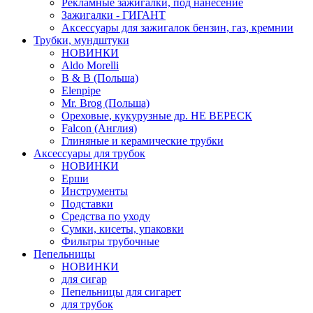
Рекламные зажигалки, под нанесение
Зажигалки - ГИГАНТ
Аксессуары для зажигалок бензин, газ, кремнии
Трубки, мундштуки
НОВИНКИ
Aldo Morelli
B & B (Польша)
Elenpipe
Mr. Brog (Польша)
Ореховые, кукурузные др. НЕ ВЕРЕСК
Falcon (Англия)
Глиняные и керамические трубки
Аксессуары для трубок
НОВИНКИ
Ерши
Инструменты
Подставки
Средства по уходу
Сумки, кисеты, упаковки
Фильтры трубочные
Пепельницы
НОВИНКИ
для сигар
Пепельницы для сигарет
для трубок