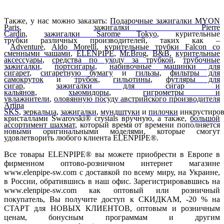
Также, у нас можно заказать:
Подарочные зажигалки MYON
Paris
,
зажигалки Pierre
Cardin
,
зажигалки Sarome Tokyo
, курительные
трубки различных производителей, таких как –
Adventure
,
Aldo Morelli
,
курительные трубки
Falcon
со
сменными чашами
,
ELENPIPE
,
Mr.Brog
,
B&B
,
курительные
аксессуары
,
средства по уходу за трубкой
,
трубочные
зажигалки
,
портсигары
,
набивочные машинки для
сигарет
,
сигаретную бумагу
и
гильзы
,
фильтры для
самокруток
и
трубок
,
гильотины
,
футляры для
сигар
,
зажигалки для сигар и
кальянов
,
хьюмидоры
,
гигрометры и
увлажнители
,
оловянную посуду австрийского производителя
Artina
SKS
,
зеркальца
,
зажигалки
,
мундштуки
и
пилочки
инкрустиро
кристаллами Swarovski® crystals вручную, а также,
большой
ассортимент шахмат
, который время от времени пополняется
новыми оригинальными моделями, которые смогут
удовлетворить любого клиента ELENPIPE®.
Все товары ELENPIPE® вы можете приобрести в Европе в
фирменном оптово-розничном интернет магазине
www.elenpipe-sw.com с доставкой по всему миру, на Украине,
в России, обратившись в наш офис. Зарегистрировавшись на
www.elenpipe-sw.com как оптовый или розничный
покупатель, Вы получите доступ к СКИДКАМ, -20 % на
СТАРТ для НОВЫХ КЛИЕНТОВ, оптовым и розничным
ценам, бонусным программам и другим