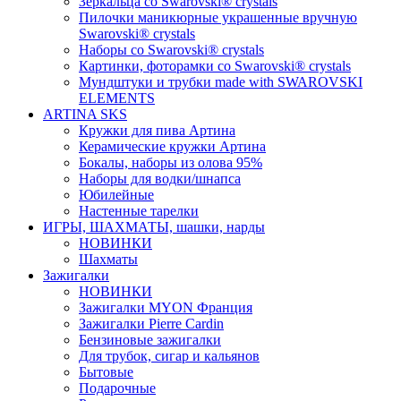
Зеркальца со Swarovski® crystals
Пилочки маникюрные украшенные вручную
Swarovski® crystals
Наборы со Swarovski® crystals
Картинки, фоторамки со Swarovski® crystals
Мундштуки и трубки made with SWAROVSKI
ELEMENTS
ARTINA SKS
Кружки для пива Артина
Керамические кружки Артина
Бокалы, наборы из олова 95%
Наборы для водки/шнапса
Юбилейные
Настенные тарелки
ИГРЫ, ШАХМАТЫ, шашки, нарды
НОВИНКИ
Шахматы
Зажигалки
НОВИНКИ
Зажигалки MYON Франция
Зажигалки Pierre Cardin
Бензиновые зажигалки
Для трубок, сигар и кальянов
Бытовые
Подарочные