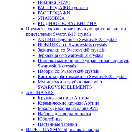
Новинки NEW!
РАСПРОДАЖИ курилка
РАСПРОДАЖИ
УПАКОВКА
КО ДНЮ СВ. ВАЛЕНТИНА
Предметы украшенные вручную оригинальными
кристаллами Swarovski® crystals
АКЦИИ изделия со Swarovski® crystals
НОВИНКИ со Swarovski® crystals
Зажигалки со Swarovski® crystals
Зеркальца со Swarovski® crystals
Пилочки маникюрные украшенные вручную
Swarovski® crystals
Наборы со Swarovski® crystals
Картинки, фоторамки со Swarovski® crystals
Мундштуки и трубки made with
SWAROVSKI ELEMENTS
ARTINA SKS
Кружки для пива Артина
Керамические кружки Артина
Бокалы, наборы из олова 95%
Наборы для водки/шнапса
Юбилейные
Настенные тарелки
ИГРЫ, ШАХМАТЫ, шашки, нарды