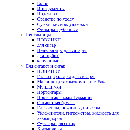
Ерши
Инструменты
Подставки
Средства по уходу
Сумки, кисеты, упаковки
Фильтры трубочные
Пепельницы
НОВИНКИ
для сигар
Пепельницы для сигарет
для трубок
карманные
Для сигарет и сигар
НОВИНКИ
Гильзы, фильтры для сигарет
Машинки для самокруток и табака
Мундштуки
Портсигары
Портсигары кожа Германия
Сигаретная бумага
Гильотины, ножницы, пирсеры
Увлажнители, гигрометры, жидкость для
хьюмидоров
Футляры для сигар
Хьюмидоры