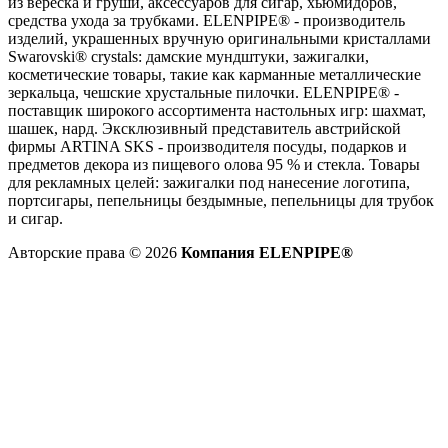
из вереска и груши, аксессуаров для сигар, хьюмидоров,
средства ухода за трубками. ELENPIPE® - производитель
изделий, украшенных вручную оригинальными кристаллами
Swarovski® crystals: дамские мундштуки, зажигалки,
косметические товары, такие как карманные металлические
зеркальца, чешские хрустальные пилочки. ELENPIPE® -
поставщик широкого ассортимента настольных игр: шахмат,
шашек, нард. Эксклюзивный представитель австрийской
фирмы ARTINA SKS - производителя посуды, подарков и
предметов декора из пищевого олова 95 % и стекла. Товары
для рекламных целей: зажигалки под нанесение логотипа,
портсигары, пепельницы бездымные, пепельницы для трубок
и сигар.
Авторские права © 2026
Компания ELENPIPE®