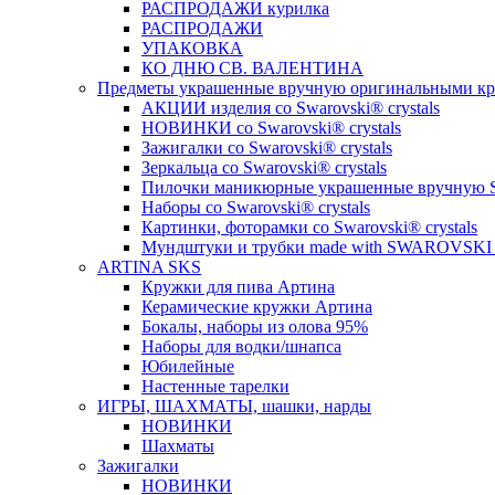
РАСПРОДАЖИ курилка
РАСПРОДАЖИ
УПАКОВКА
КО ДНЮ СВ. ВАЛЕНТИНА
Предметы украшенные вручную оригинальными крис
АКЦИИ изделия со Swarovski® crystals
НОВИНКИ со Swarovski® crystals
Зажигалки со Swarovski® crystals
Зеркальца со Swarovski® crystals
Пилочки маникюрные украшенные вручную Sw
Наборы со Swarovski® crystals
Картинки, фоторамки со Swarovski® crystals
Мундштуки и трубки made with SWAROVSK
ARTINA SKS
Кружки для пива Артина
Керамические кружки Артина
Бокалы, наборы из олова 95%
Наборы для водки/шнапса
Юбилейные
Настенные тарелки
ИГРЫ, ШАХМАТЫ, шашки, нарды
НОВИНКИ
Шахматы
Зажигалки
НОВИНКИ