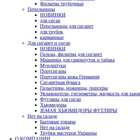
Фильтры трубочные
Пепельницы
НОВИНКИ
для сигар
Пепельницы для сигарет
для трубок
карманные
Для сигарет и сигар
НОВИНКИ
Гильзы, фильтры для сигарет
Машинки для самокруток и табака
Мундштуки
Портсигары
Портсигары кожа Германия
Сигаретная бумага
Гильотины, ножницы, пирсеры
Увлажнители, гигрометры, жидкость для хью
Футляры для сигар
Хьюмидоры
JEMAR ХЬЮМИДОРЫ ФУТЛЯРЫ
Нет на складе
Бытовые товары
Нет на складе
Трубки мастеров Украины
О КОМПАНИИ