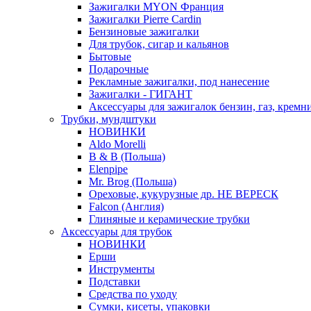
Зажигалки MYON Франция
Зажигалки Pierre Cardin
Бензиновые зажигалки
Для трубок, сигар и кальянов
Бытовые
Подарочные
Рекламные зажигалки, под нанесение
Зажигалки - ГИГАНТ
Аксессуары для зажигалок бензин, газ, кремн
Трубки, мундштуки
НОВИНКИ
Aldo Morelli
B & B (Польша)
Elenpipe
Mr. Brog (Польша)
Ореховые, кукурузные др. НЕ ВЕРЕСК
Falcon (Англия)
Глиняные и керамические трубки
Аксессуары для трубок
НОВИНКИ
Ерши
Инструменты
Подставки
Средства по уходу
Сумки, кисеты, упаковки