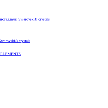
таллами Swarovski® crystals
arovski® crystals
I ELEMENTS