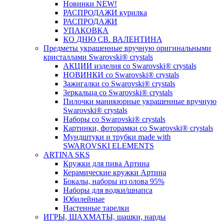
Новинки NEW!
РАСПРОДАЖИ курилка
РАСПРОДАЖИ
УПАКОВКА
КО ДНЮ СВ. ВАЛЕНТИНА
Предметы украшенные вручную оригинальными
кристаллами Swarovski® crystals
АКЦИИ изделия со Swarovski® crystals
НОВИНКИ со Swarovski® crystals
Зажигалки со Swarovski® crystals
Зеркальца со Swarovski® crystals
Пилочки маникюрные украшенные вручную
Swarovski® crystals
Наборы со Swarovski® crystals
Картинки, фоторамки со Swarovski® crystals
Мундштуки и трубки made with
SWAROVSKI ELEMENTS
ARTINA SKS
Кружки для пива Артина
Керамические кружки Артина
Бокалы, наборы из олова 95%
Наборы для водки/шнапса
Юбилейные
Настенные тарелки
ИГРЫ, ШАХМАТЫ, шашки, нарды