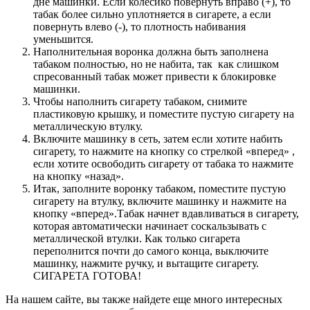
дне машинки. Если колесико повернуть вправо (+), то
табак более сильно уплотняется в сигарете, а если
повернуть влево (-), то плотность набивания
уменьшится.
Наполнительная воронка должна быть заполнена
табаком полностью, но не набита, так как слишком
спресованный табак может привести к блокировке
машинки.
Чтобы наполнить сигарету табаком, снимите
пластиковую крышку, и поместите пустую сигарету на
металлическую втулку.
Включите машинку в сеть, затем если хотите набить
сигарету, то нажмите на кнопку со стрелкой «вперед» ,
если хотите освободить сигарету от табака то нажмите
на кнопку «назад».
Итак, заполните воронку табаком, поместите пустую
сигарету на втулку, включите машинку и нажмите на
кнопку «вперед».Табак начнет вдавливаться в сигарету,
которая автоматически начинает соскальзывать с
металлической втулки. Как только сигарета
переполнится почти до самого конца, выключите
машинку, нажмите ручку, и вытащите сигарету.
СИГАРЕТА ГОТОВА!
На нашем сайте, вы также найдете еще много интересных