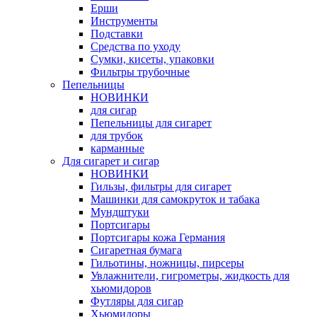
Ерши
Инструменты
Подставки
Средства по уходу
Сумки, кисеты, упаковки
Фильтры трубочные
Пепельницы
НОВИНКИ
для сигар
Пепельницы для сигарет
для трубок
карманные
Для сигарет и сигар
НОВИНКИ
Гильзы, фильтры для сигарет
Машинки для самокруток и табака
Мундштуки
Портсигары
Портсигары кожа Германия
Сигаретная бумага
Гильотины, ножницы, пирсеры
Увлажнители, гигрометры, жидкость для
хьюмидоров
Футляры для сигар
Хьюмидоры