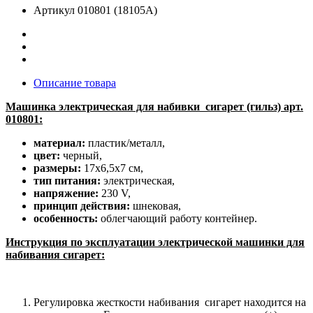
Артикул
010801 (18105A)
Описание товара
Машинка электрическая для набивки сигарет (гильз) арт.
010801:
материал:
пластик/металл,
цвет:
черный,
размеры:
17х6,5х7 см,
тип питания:
электрическая,
напряжение:
230 V,
принцип действия:
шнековая,
особенность:
облегчающий работу контейнер.
Инструкция по эксплуатации электрической машинки для
набивания сигарет:
Регулировка жесткости набивания сигарет находится на