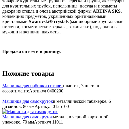
товаров: курительные трубки из вереска и груши, аксессуары
для курительных трубок, пепельницы, посуда и предметы
декора из стекла и олова австрийской фирмы
ARTINA SKS
,
коллекцию предметов, украшенных оригинальными
кристаллами
Swarovski® crystals
(маникюрные хрустальные
пилочки, косметические зеркала, зажигалки), подарки для
мужчин и женщин, шахматы.
Продажа оптом и в розницу.
Похожие товары
Машинка для набивки сигарет
пластик, 3 цвета в
ассортименте
Артикул
0400200
Машинка для самокруток
в металлической табакерке, 6
дизайнов, 80 мм
Артикул
0125100
Машинка для самокруток
металл, в черной картонной
упаковке, 70 мм
Артикул
11011