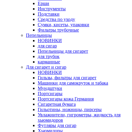
Ерши
Инструменты
Подставки
Средства по уходу
Сумки, кисеты, упаковки
Фильтры трубочные
Пепельницы
НОВИНКИ
для сигар
Пепельницы для сигарет
для трубок
карманные
Для сигарет и сигар
НОВИНКИ
Гильзы, фильтры для сигарет
Машинки для самокруток и табака
Мундштуки
Портсигары
Портсигары кожа Германия
Сигаретная бумага
Гильотины, ножницы, пирсеры
Увлажнители, гигрометры, жидкость для
хьюмидоров
Футляры для сигар
Хьюмидоры