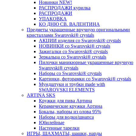
Новинки NEW!
РАСПРОДАЖИ курилка
РАСПРОДАЖИ
УПАКОВКА
КО ДНЮ СВ. ВАЛЕНТИНА
Предметы украшенные вручную оригинальными
кристаллами Swarovski® crystals
АКЦИИ изделия со Swarovski® crystals
НОВИНКИ со Swarovski® crystals
Зажигалки со Swarovski® crystals
Зеркальца со Swarovski® crystals
Пилочки маникюрные украшенные вручную
Swarovski® crystals
Наборы со Swarovski® crystals
Картинки, фоторамки со Swarovski® crystals
Мундштуки и трубки made with
SWAROVSKI ELEMENTS
ARTINA SKS
Кружки для пива Артина
Керамические кружки Артина
Бокалы, наборы из олова 95%
Наборы для водки/шнапса
Юбилейные
Настенные тарелки
ИГРЫ, ШАХМАТЫ, шашки, нарды