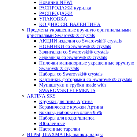
Новинки NEW!
РАСПРОДАЖИ курилка
РАСПРОДАЖИ
УПАКОВКА
КО ДНЮ СВ. ВАЛЕНТИНА
Предметы украшенные вручную оригинальными
кристаллами Swarovski® crystals
АКЦИИ изделия со Swarovski® crystals
НОВИНКИ со Swarovski® crystals
Зажигалки со Swarovski® crystals
Зеркальца со Swarovski® crystals
Пилочки маникюрные украшенные вручную
Swarovski® crystals
Наборы со Swarovski® crystals
Картинки, фоторамки со Swarovski® crystals
Мундштуки и трубки made with
SWAROVSKI ELEMENTS
ARTINA SKS
Кружки для пива Артина
Керамические кружки Артина
Бокалы, наборы из олова 95%
Наборы для водки/шнапса
Юбилейные
Настенные тарелки
ИГРЫ, ШАХМАТЫ, шашки, нарды