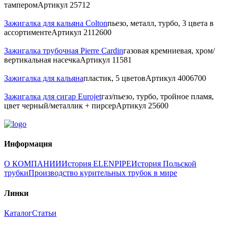
тампером
Артикул
25712
Зажигалка для кальяна Colton
пьезо, металл, турбо, 3 цвета в
ассортименте
Артикул
2112600
Зажигалка трубочная Pierre Cardin
газовая кремниевая, хром/
вертикальная насечка
Артикул
11581
Зажигалка для кальяна
пластик, 5 цветов
Артикул
4006700
Зажигалка для сигар Eurojet
газ/пьезо, турбо, тройное пламя,
цвет черный/металлик + пирсер
Артикул
25600
Информация
О КОМПАНИИ
История ELENPIPE
История Польской
трубки
Производство курительных трубок в мире
Линки
Каталог
Статьи