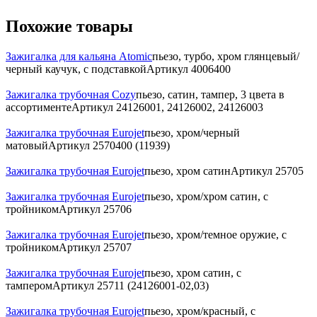
Похожие товары
Зажигалка для кальяна Atomic
пьезо, турбо, хром глянцевый/
черный каучук, с подставкой
Артикул
4006400
Зажигалка трубочная Cozy
пьезо, сатин, тампер, 3 цвета в
ассортименте
Артикул
24126001, 24126002, 24126003
Зажигалка трубочная Eurojet
пьезо, хром/черный
матовый
Артикул
2570400 (11939)
Зажигалка трубочная Eurojet
пьезо, хром сатин
Артикул
25705
Зажигалка трубочная Eurojet
пьезо, хром/хром сатин, с
тройником
Артикул
25706
Зажигалка трубочная Eurojet
пьезо, хром/темное оружие, с
тройником
Артикул
25707
Зажигалка трубочная Eurojet
пьезо, хром сатин, с
тампером
Артикул
25711 (24126001-02,03)
Зажигалка трубочная Eurojet
пьезо, хром/красный, с