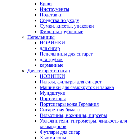
Ерши
Инструменты
Подставки
Средства по уходу
Сумки, кисеты, упаковки
Фильтры трубочные
Пепельницы
НОВИНКИ
для сигар
Пепельницы для сигарет
для трубок
карманные
Для сигарет и сигар
НОВИНКИ
Гильзы, фильтры для сигарет
Машинки для самокруток и табака
Мундштуки
Портсигары
Портсигары кожа Германия
Сигаретная бумага
Гильотины, ножницы, пирсеры
Увлажнители, гигрометры, жидкость для
хьюмидоров
Футляры для сигар
Хьюмидоры