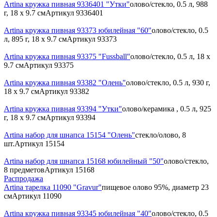
Artina кружка пивная 9336401 "Утки"
олово/стекло, 0.5 л, 988
г, 18 х 9.7 см
Артикул
9336401
Artina кружка пивная 93373 юбилейная "60"
олово/стекло, 0.5
л, 895 г, 18 х 9.7 см
Артикул
93373
Artina кружка пивная 93375 "Fussball"
олово/стекло, 0.5 л, 18 х
9.7 см
Артикул
93375
Artina кружка пивная 93382 "Олень"
олово/стекло, 0.5 л, 930 г,
18 х 9.7 см
Артикул
93382
Artina кружка пивная 93394 "Утки"
олово/керамика , 0.5 л, 925
г, 18 х 9.7 см
Артикул
93394
Artina набор для шнапса 15154 "Олень"
стекло/олово, 8
шт.
Артикул
15154
Artina набор для шнапса 15168 юбилейный "50"
олово/стекло,
8 предметов
Артикул
15168
Распродажа
Artina тарелка 11090 "Gravur"
пищевое олово 95%, диаметр 23
см
Артикул
11090
Artina кружка пивная 93345 юбилейная "40"
олово/стекло, 0.5