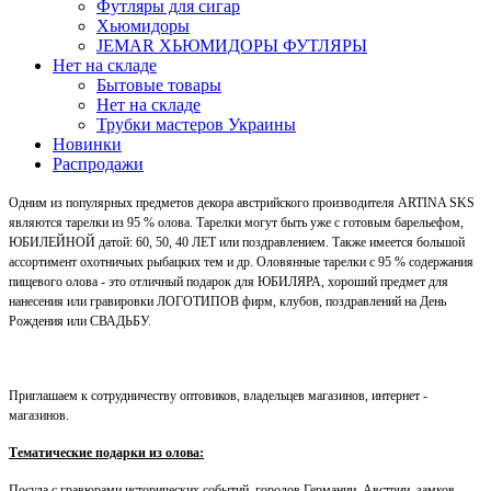
Футляры для сигар
Хьюмидоры
JEMAR ХЬЮМИДОРЫ ФУТЛЯРЫ
Нет на складе
Бытовые товары
Нет на складе
Трубки мастеров Украины
Новинки
Распродажи
Одним из популярных предметов декора австрийского производителя ARTINA SKS
являются тарелки из 95 % олова. Тарелки могут быть уже с готовым барельефом,
ЮБИЛЕЙНОЙ датой: 60, 50, 40 ЛЕТ или поздравлением. Также имеется большой
ассортимент охотничьих рыбацких тем и др. Оловянные тарелки с 95 % содержания
пищевого олова - это отличный подарок для ЮБИЛЯРА, хороший предмет для
нанесения или гравировки ЛОГОТИПОВ фирм, клубов, поздравлений на День
Рождения или СВАДЬБУ.
Приглашаем к сотрудничеству оптовиков, владельцев магазинов, интернет -
магазинов.
Тематические подарки из олова:
Посуда с гравюрами исторических событий, городов Германии, Австрии, замков,