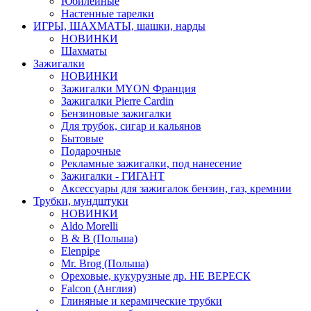
Юбилейные
Настенные тарелки
ИГРЫ, ШАХМАТЫ, шашки, нарды
НОВИНКИ
Шахматы
Зажигалки
НОВИНКИ
Зажигалки MYON Франция
Зажигалки Pierre Cardin
Бензиновые зажигалки
Для трубок, сигар и кальянов
Бытовые
Подарочные
Рекламные зажигалки, под нанесение
Зажигалки - ГИГАНТ
Аксессуары для зажигалок бензин, газ, кремнии
Трубки, мундштуки
НОВИНКИ
Aldo Morelli
B & B (Польша)
Elenpipe
Mr. Brog (Польша)
Ореховые, кукурузные др. НЕ ВЕРЕСК
Falcon (Англия)
Глиняные и керамические трубки