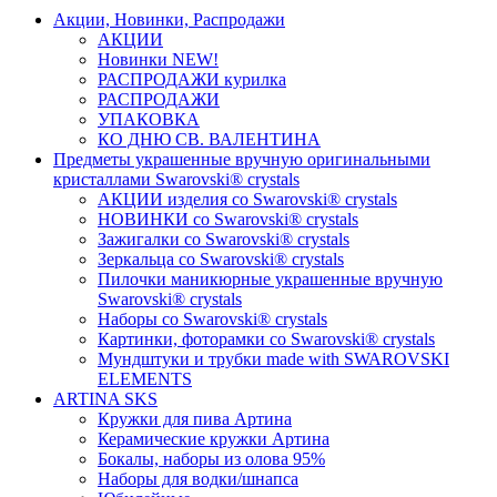
Акции, Новинки, Распродажи
АКЦИИ
Новинки NEW!
РАСПРОДАЖИ курилка
РАСПРОДАЖИ
УПАКОВКА
КО ДНЮ СВ. ВАЛЕНТИНА
Предметы украшенные вручную оригинальными
кристаллами Swarovski® crystals
АКЦИИ изделия со Swarovski® crystals
НОВИНКИ со Swarovski® crystals
Зажигалки со Swarovski® crystals
Зеркальца со Swarovski® crystals
Пилочки маникюрные украшенные вручную
Swarovski® crystals
Наборы со Swarovski® crystals
Картинки, фоторамки со Swarovski® crystals
Мундштуки и трубки made with SWAROVSKI
ELEMENTS
ARTINA SKS
Кружки для пива Артина
Керамические кружки Артина
Бокалы, наборы из олова 95%
Наборы для водки/шнапса