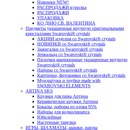
Новинки NEW!
РАСПРОДАЖИ курилка
РАСПРОДАЖИ
УПАКОВКА
КО ДНЮ СВ. ВАЛЕНТИНА
Предметы украшенные вручную оригинальными
кристаллами Swarovski® crystals
АКЦИИ изделия со Swarovski® crystals
НОВИНКИ со Swarovski® crystals
Зажигалки со Swarovski® crystals
Зеркальца со Swarovski® crystals
Пилочки маникюрные украшенные вручную
Swarovski® crystals
Наборы со Swarovski® crystals
Картинки, фоторамки со Swarovski® crystals
Мундштуки и трубки made with
SWAROVSKI ELEMENTS
ARTINA SKS
Кружки для пива Артина
Керамические кружки Артина
Бокалы, наборы из олова 95%
Наборы для водки/шнапса
Юбилейные
Настенные тарелки
ИГРЫ, ШАХМАТЫ, шашки, нарды