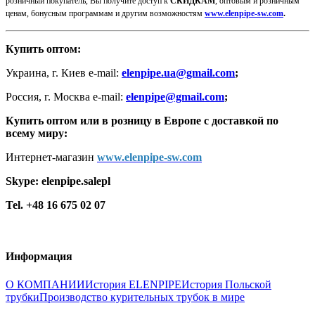
розничный покупатель, Вы получите доступ к
СКИДКАМ
, оптовым и розничным
ценам, бонусным программам и другим возможностям
www.elenpipe-sw.com
.
Купить оптом:
Украина, г. Киев e-mail:
elenpipe
.ua@gmail.com
;
Россия, г. Москва e-mail:
elenpipe@gmail.com
;
Купить оптом или в розницу в Европе с доставкой по
всему миру:
Интернет-магазин
www.elenpipe-sw.com
Skype:
elenpipe.salepl
Tel. +48 16 675 02 07
Информация
О КОМПАНИИ
История ELENPIPE
История Польской
трубки
Производство курительных трубок в мире