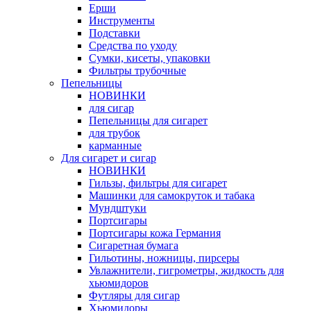
Ерши
Инструменты
Подставки
Средства по уходу
Сумки, кисеты, упаковки
Фильтры трубочные
Пепельницы
НОВИНКИ
для сигар
Пепельницы для сигарет
для трубок
карманные
Для сигарет и сигар
НОВИНКИ
Гильзы, фильтры для сигарет
Машинки для самокруток и табака
Мундштуки
Портсигары
Портсигары кожа Германия
Сигаретная бумага
Гильотины, ножницы, пирсеры
Увлажнители, гигрометры, жидкость для
хьюмидоров
Футляры для сигар
Хьюмидоры