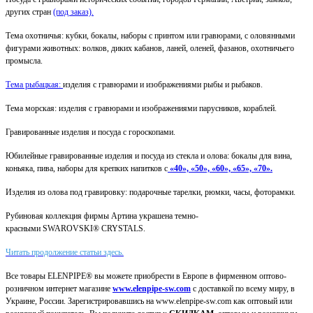
других стран
(под заказ).
Тема охотничья: кубки, бокалы, наборы с принтом или гравюрами, с оловянными
фигурами животных: волков, диких кабанов, ланей, оленей, фазанов, охотничьего
промысла.
Тема рыбацкая:
изделия с гравюрами и изображениями рыбы и рыбаков.
Тема морская: изделия с гравюрами и изображениями парусников, кораблей.
Гравированные изделия и посуда с гороскопами.
Юбилейные гравированные изделия и посуда из стекла и олова: бокалы для вина,
коньяка, пива, наборы для крепких напитков с
«40», «50», «60», «65», «70».
Изделия из олова под гравировку: подарочные тарелки, рюмки, часы, фоторамки.
Рубиновая коллекция фирмы Артина украшена темно-
красными SWAROVSKI® CRYSTALS.
Читать продолжение статьи здесь.
Все товары ELENPIPE® вы можете приобрести в Европе в фирменном оптово-
розничном интернет магазине
www.elenpipe-sw.com
с доставкой по всему миру, в
Украине, России. Зарегистрировавшись на www.elenpipe-sw.com как оптовый или