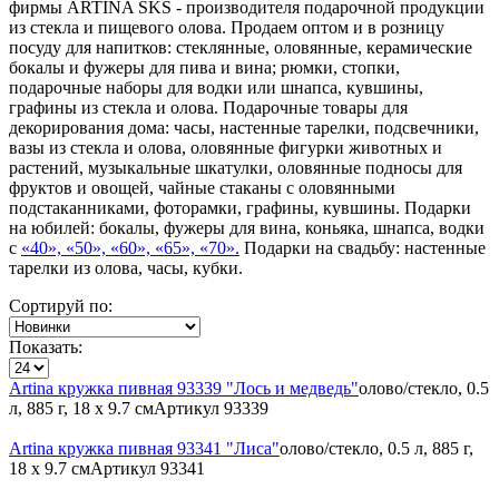
фирмы ARTINA SKS - производителя подарочной продукции
из стекла и пищевого олова. Продаем оптом и в розницу
посуду для напитков: стеклянные, оловянные, керамические
бокалы и фужеры для пива и вина; рюмки, стопки,
подарочные наборы для водки или шнапса, кувшины,
графины из стекла и олова. Подарочные товары для
декорирования дома: часы, настенные тарелки, подсвечники,
вазы из стекла и олова, оловянные фигурки животных и
растений, музыкальные шкатулки, оловянные подносы для
фруктов и овощей, чайные стаканы с оловянными
подстаканниками, фоторамки, графины, кувшины. Подарки
на юбилей: бокалы, фужеры для вина, коньяка, шнапса, водки
с
«40», «50», «60», «65», «70».
Подарки на свадьбу: настенные
тарелки из олова, часы, кубки.
Сортируй по:
Показать:
Artina кружка пивная 93339 "Лось и медведь"
олово/стекло, 0.5
л, 885 г, 18 х 9.7 см
Артикул
93339
Artina кружка пивная 93341 "Лиса"
олово/стекло, 0.5 л, 885 г,
18 х 9.7 см
Артикул
93341