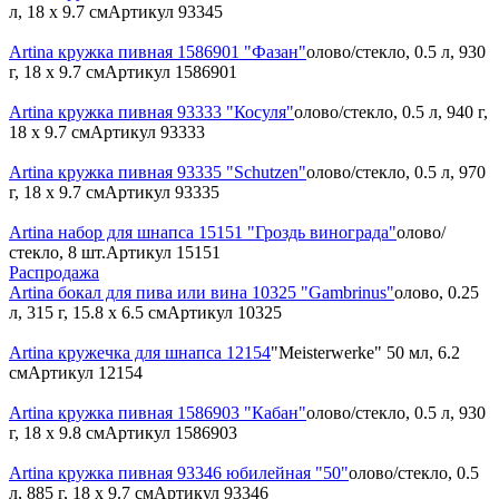
л, 18 х 9.7 см
Артикул
93345
Artina кружка пивная 1586901 "Фазан"
олово/стекло, 0.5 л, 930
г, 18 x 9.7 см
Артикул
1586901
Artina кружка пивная 93333 "Косуля"
олово/стекло, 0.5 л, 940 г,
18 х 9.7 см
Артикул
93333
Artina кружка пивная 93335 "Schutzen"
олово/стекло, 0.5 л, 970
г, 18 x 9.7 см
Артикул
93335
Artina набор для шнапса 15151 "Гроздь винограда"
олово/
стекло, 8 шт.
Артикул
15151
Распродажа
Artina бокал для пива или вина 10325 "Gambrinus"
олово, 0.25
л, 315 г, 15.8 х 6.5 см
Артикул
10325
Artina кружечка для шнапса 12154
"Meisterwerke" 50 мл, 6.2
см
Артикул
12154
Artina кружка пивная 1586903 "Кабан"
олово/стекло, 0.5 л, 930
г, 18 x 9.8 см
Артикул
1586903
Artina кружка пивная 93346 юбилейная "50"
олово/стекло, 0.5
л, 885 г, 18 х 9.7 см
Артикул
93346