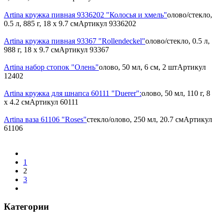
Artina кружка пивная 9336202 "Колосья и хмель"
олово/стекло,
0.5 л, 885 г, 18 x 9.7 см
Артикул
9336202
Artina кружка пивная 93367 "Rollendeckel"
олово/стекло, 0.5 л,
988 г, 18 х 9.7 см
Артикул
93367
Artina набор стопок "Oлень"
олово, 50 мл, 6 см, 2 шт
Артикул
12402
Artina кружка для шнапса 60111 "Duerer":
олово, 50 мл, 110 г, 8
x 4.2 см
Артикул
60111
Artina ваза 61106 "Roses"
стекло/олово, 250 мл, 20.7 см
Артикул
61106
1
2
3
Категории